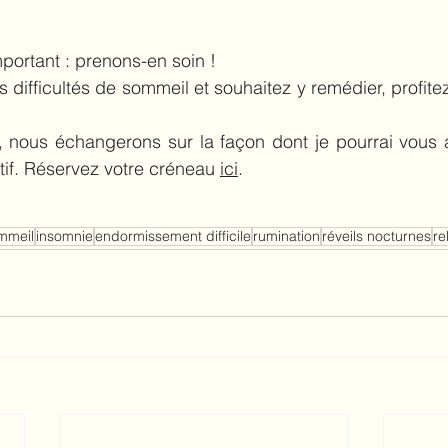
portant : prenons-en soin ! 
 difficultés de sommeil et souhaitez y remédier, profitez
 nous échangerons sur la façon dont je pourrai vous
tif. Réservez votre créneau 
ici
.
mmeil
insomnie
endormissement difficile
rumination
réveils nocturnes
re