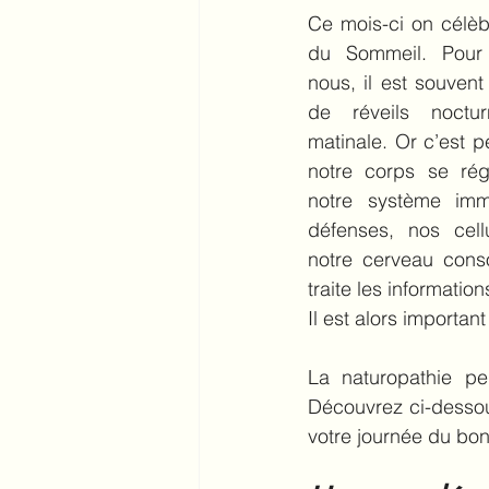
Ce mois-ci on célèbr
du Sommeil. Pour 
nous, il est souven
de réveils noctu
matinale. Or c’est 
notre corps se rég
notre système immu
défenses, nos cell
notre cerveau conso
traite les information
Il est alors importan
La naturopathie peu
Découvrez ci-dessou
votre journée du bon