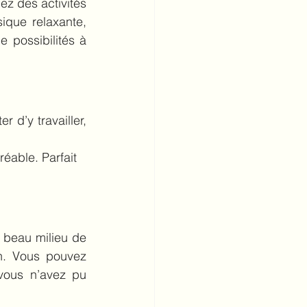
z des activités 
que relaxante, 
 possibilités à 
d’y travailler, 
éable. Parfait 
 beau milieu de 
n. Vous pouvez 
ous n’avez pu 