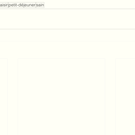
aisir
petit-déjeuner
sain