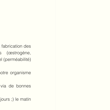
 fabrication des 
 (œstrogène, 
l (perméabilité) 
notre organisme 
via de bonnes 
ours ;) le matin 