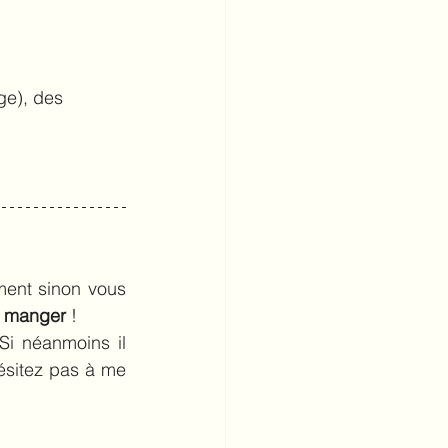
ge), des 
ment sinon vous 
e manger
 !
i néanmoins il 
ésitez pas à me 