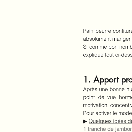
Pain beurre confiture
absolument manger l
Si comme bon nombre
explique tout ci-des
1. Apport pro
Après une bonne nui
point de vue hormo
motivation, concentr
Pour activer le mode
▶︎ 
Quelques idées de
1 tranche de jambon,