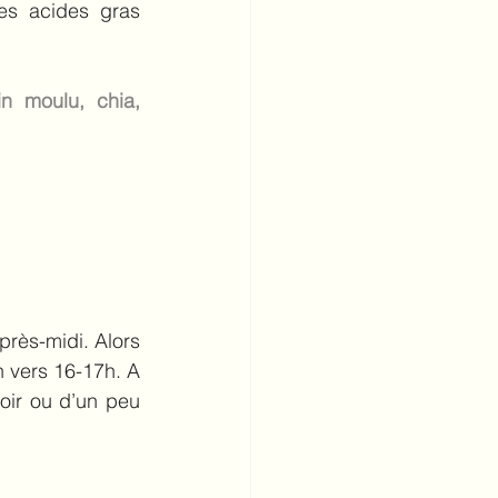
les acides gras 
n moulu, chia, 
près-midi. Alors 
n vers 16-17h. A 
ir ou d’un peu 