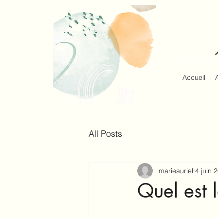
Accueil
All Posts
marieauriel
4 juin 
Quel est l