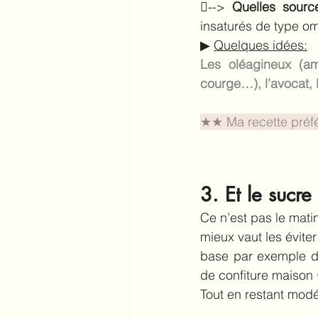
--> 
Quelles sourc
insaturés de type o
▶︎ 
Quelques 
idées
:
Les oléagineux (am
courge…), l’avocat, l
★★ Ma recette préfér
3. Et le sucre
Ce n’est pas le matin
mieux vaut les éviter
base par exemple d
de confiture maison
Tout en restant modé