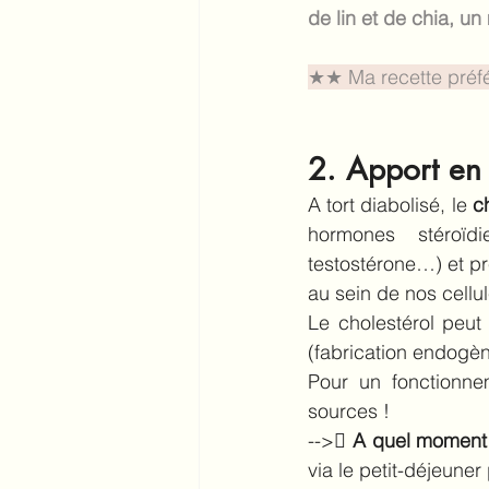
de lin et de chia, 
★★ Ma recette préfér
2. Apport en 
A tort diabolisé, le 
c
hormones stéroïd
testostérone…) et pré
au sein de nos cellu
Le cholestérol peut 
(fabrication endogèn
Pour un fonctionne
sources !
--> 
A quel moment
via le petit-déjeune