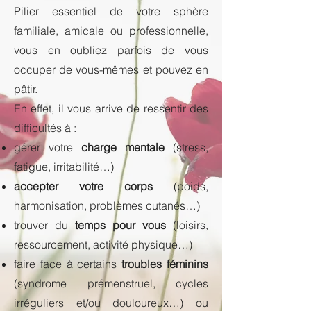
Pilier essentiel de votre sphère
familiale, amicale ou professionnelle,
vous en oubliez parfois de vous
occuper de vous-mêmes et pouvez en
pâtir.
En effet, il vous arrive de ressentir des
difficultés à :
gérer votre
charge mentale
(stress,
fatigue, irritabilité…)
accepter votre corps
(poids,
harmonisation, problèmes cutanés…)
trouver du
temps pour vous
(loisirs,
ressourcement, activité physique…)
faire face à certains
troubles féminins
(syndrome prémenstruel, cycles
irréguliers et/ou douloureux…) ou