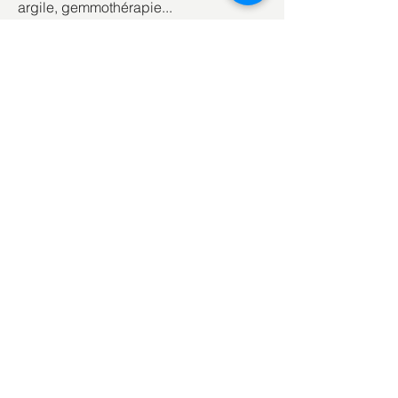
argile, gemmothérapie...
En savoir plus
Ils me font confiance et je
les en remercie ♥︎