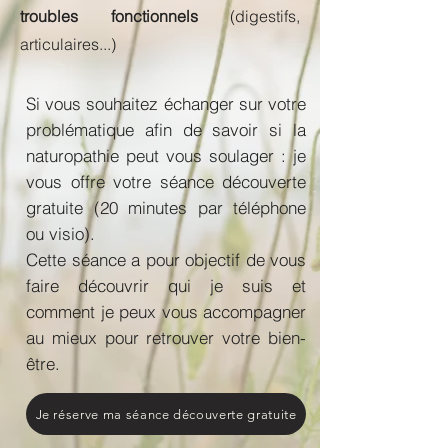
troubles
fonctionnels
(digestifs,
articulaires...)
Si vous souhaitez échanger sur votre
problématique afin de savoir si la
naturopathie peut vous soulager : je
vous offre votre séance découverte
gratuite (20 minutes par téléphone
ou visio).
Cette séance a pour objectif de vous
faire découvrir qui je suis et
comment je peux vous accompagner
au mieux pour retrouver votre bien-
être.
Je réserve ma séance découverte gratuite