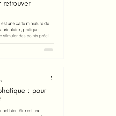
r retrouver
 est une carte miniature de
auriculaire , pratique
e stimuler des points précis
 retrouver l’harmonie
ropathe, je me suis récemment
inante, et je suis ravie de
léter votre accompagnement
z comment cette méthode peut
sse et dan
re
hatique : pour
?
uel bien-être est une