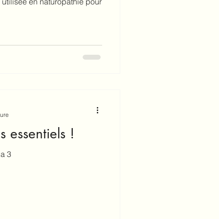
 utilisée en naturopathie pour
ture
 essentiels !
ga 3