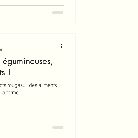
re
s légumineuses,
s !
cots rouges...: des aliments
la forme !