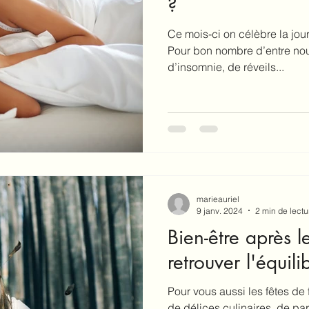
?
Ce mois-ci on célèbre la jo
Pour bon nombre d’entre nou
d’insomnie, de réveils...
marieauriel
9 janv. 2024
2 min de lectu
Bien-être après le
retrouver l'équil
Pour vous aussi les fêtes de
de délices culinaires, de p