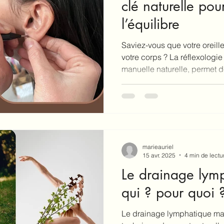
clé naturelle pou
l’équilibre
Saviez-vous que votre oreille
votre corps ? La réflexologie 
manuelle naturelle, permet d
pour soulager divers maux et
intérieure. En tant que natu
formée à cette technique fasc
vous la proposer pour comp
vers le bien-être. Découvre
vous aider, à qui elle s’adre
marieauriel
15 avr. 2025
4 min de lectu
Le drainage lymp
qui ? pour quoi 
Le drainage lymphatique man