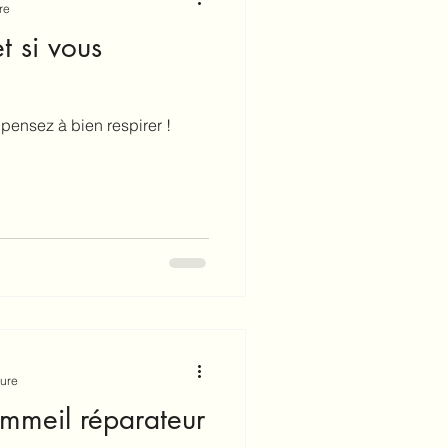
re
et si vous
, pensez à bien respirer !
ture
mmeil réparateur