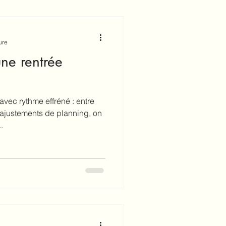
ure
une rentrée
vec rythme effréné : entre
ajustements de planning, on
.